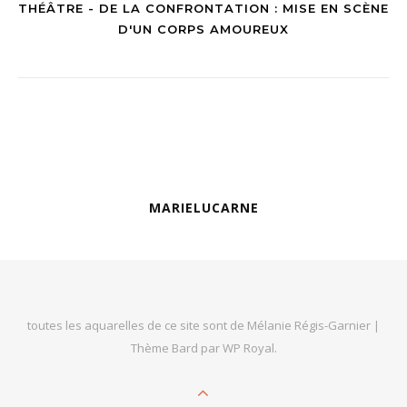
THÉÂTRE - DE LA CONFRONTATION : MISE EN SCÈNE
D'UN CORPS AMOUREUX
MARIELUCARNE
toutes les aquarelles de ce site sont de Mélanie Régis-Garnier |
Thème Bard par
WP Royal
.